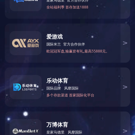
江南网页版--扎深根
产品特点:
本品为江南网页版升级三代产品，采用生物多级发酵技术发
酵提取。富含乳酸菌、酵母菌、光合菌等六大菌群菌蛋白，
特别添加农作物生长发育所需的丙氨酸、谷氨酸、赖氨酸、
精氨酸、亮氨酸等多种氨基酸以及螯合态中微量元素等营养
物质。增加叶绿素合成，调节开放气孔，对病菌有抵御作
用。增强根系发育，促进植物内源激素多胺合成，提高作物
抗盐胁迫能力和抗旱涝能力。
增强植株抗逆、抗病毒能力；可缓解肥害、药害对植株造成
的影响；生根壮棵，防早衰，提质增产等功效。
使用技术：