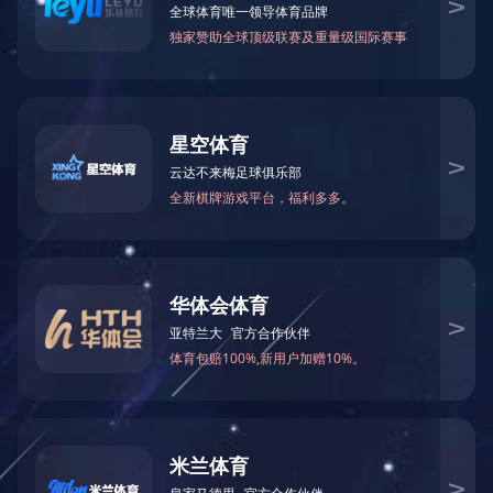
山东省寿光市现代农业产业园88号
一键分享：
2024-10-23
4554
信息详情