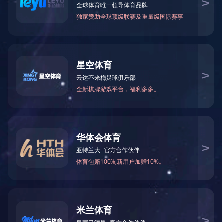
放心农资品牌
菜乡好农资
农资领军人物
荣获2016年菜农信赖的十大肥料