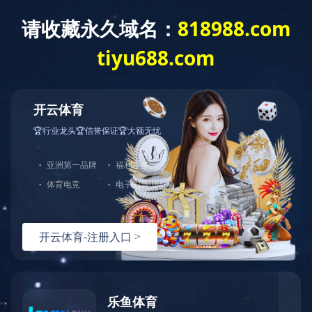
江南网页版
网站首页
公司简介
产品中心
新品推荐
资
质
荣
誉
使用案例
新闻资讯
在线留言
江南(中国)
COOPERATIVE PARTNER
返回上级
当前位置：
网站首页
-
资质荣誉