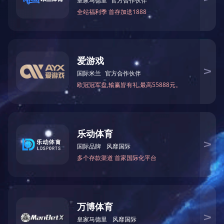
邮 箱：iketai@hotmail.com
网 址：www.alansonriverfest.com
地 址：山东省寿光市现代农业产业园88号
版权所有：江南网页版
鲁ICP备13017689号-3
安博站·官方版网站登录入口
|
开云手机官方版在线入口
|
XINGKONG.COM
|
KY.COM
|
开云手机站官方版网站登录入口