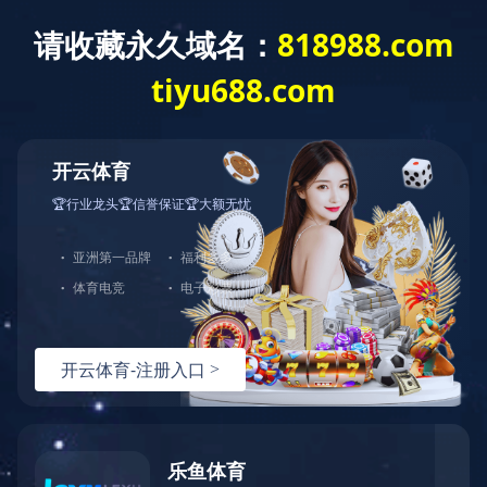
江南网页版
网站首页
公司简介
产品中心
新品推荐
公
示
信
息
使用案例
新闻资讯
在线留言
江南(中国)
ABOUT
当前位置：
网站首页
-
公示信息
营业执照登载项目
营业执照登载信息
注册号
370783400001142
名称
江南网页版
住所
寿光市化龙镇崔家村东南角
法定代表人
崔维亮
注册资金(万元人民币)
1,000万(元)