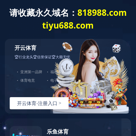
江南网页版
网站首页
公司简介
产品中心
新品推荐
信
息
详
情
使用案例
新闻资讯
在线留言
江南(中国)
INFOMATION
返回上级
当前位置：
网站首页
-
速膨在葡萄上的使用现场
速膨在葡萄上的使用现场
13906465834
江南网页版