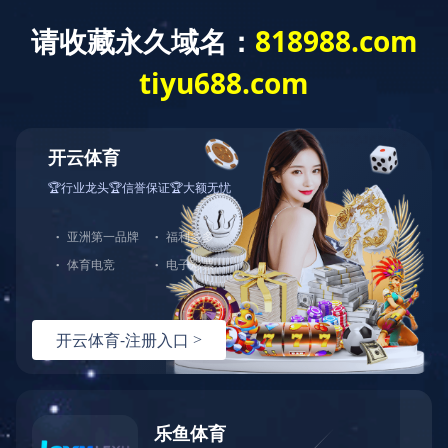
江南网页版
网站首页
公司简介
产品中心
新品推荐
信
息
详
情
使用案例
新闻资讯
在线留言
江南(中国)
INFOMATION
返回上级
当前位置：
网站首页
-
江南网页版红瓶100ml
江南网页版红瓶100ml
13906465834
江南网页版