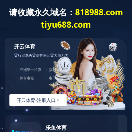
江南网页版
网站首页
公司简介
产品中心
新品推荐
产
品
中
心
使用案例
新闻资讯
在线留言
江南(中国)
PRODUCTS
返回上级
当前位置：
网站首页
-
产品中心
韩国进口系列
国产爱科泰系列