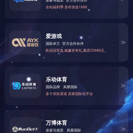
全国咨询服务热线
13906465834
江南网页版
联系人：崔经理
联系电话：13906465834
邮 箱：iketai@hotmail.com
网 址：www.alansonriverfest.com
地 址：山东省寿光市现代农业产业园88号
版权所有：江南网页版
鲁ICP备13017689号-3
安博站·官方版网站登录入口
|
开云手机官方版在线入口
|