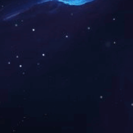
产品导航
韩国进
国产爱