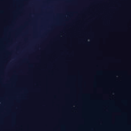
1
2
3
4
5
6
7
全国咨询服务热线
1390646
江南网页版
口系列
联系人：崔经理
科泰系列
联系电话：13906465834
邮 箱：iketai@hotmail.co
网 址：www.alansonriverfe
地 址：山东省寿光市现代
88号