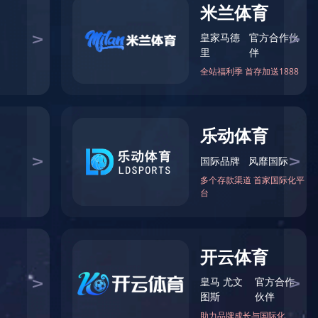
咨询电话：13906465834
瓜、黄头黄叶、早衰拔园等问题！
根系生长不良、扎根浅；坐瓜后拉不动瓜；结3-4支瓜
早拔园......这些问题