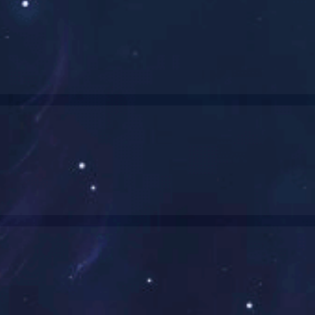
支招！让越夏黄瓜远离不扎根、拉不动
今年受高温日数偏多，越夏蔬菜种植难度大：
后就出现畸形；黄头黄叶；植株早衰；很多棚室早